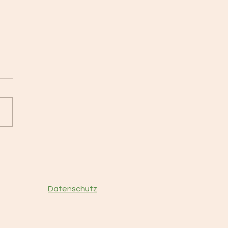
izturnier verschoben auf
9.08.26
Datenschutz