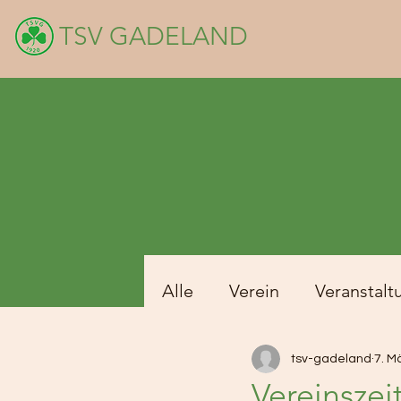
TSV GADELAND
Alle
Verein
Veranstalt
tsv-gadeland
7. M
Vereinszei