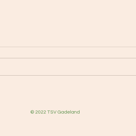
Öffnungszeiten Sommerferien
Benef
den 2
© 2022 TSV Gadeland