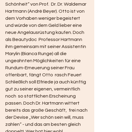
Schönheit“ von Prof.  Dr. Dr. Waldemar 
Hartmann (André Beyer). Otto ist von 
dem Vorhaben weniger begeistert  
und würde von dem Geld lieber eine 
neue Angelausrüstung kaufen. Doch 
als Beautydoc  Professor Hartmann 
ihm gemeinsam mit seiner Assistentin 
Marylin (Bianca Runge) all die  
ungeahnten Möglichkeiten für eine 
Rundum-Erneuerung seiner Frau 
offenbart, fängt Otto  rasch Feuer! 
Schließlich soll Elfriede ja auch künftig 
gut zu seiner eigenen, vermeintlich 
noch  so stattlichen Erscheinung 
passen. Doch Dr. Hartmann wittert 
bereits das große Geschäft,  frei nach 
der Devise „Wer schön sein will, muss 
zahlen“ - und das am besten gleich 
doppelt!  Wer hat hier wohl 