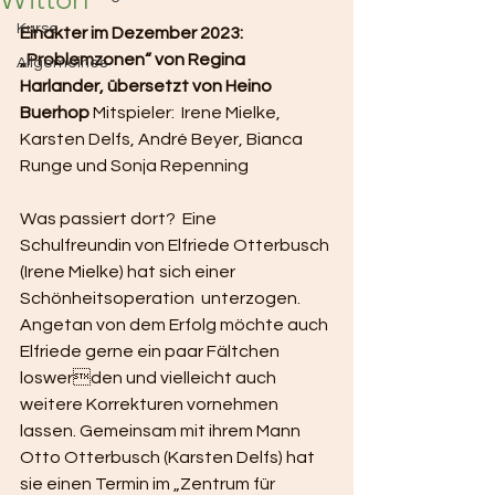
Kurse
Einakter im Dezember 2023: 
„Problemzonen“ von Regina 
Allgemeines
Harlander, übersetzt von Heino 
Buerhop 
Mitspieler:  Irene Mielke, 
Karsten Delfs, André Beyer, Bianca 
Runge und Sonja Repenning 
Was passiert dort?  Eine 
Schulfreundin von Elfriede Otterbusch 
(Irene Mielke) hat sich einer 
Schönheitsoperation  unterzogen. 
Angetan von dem Erfolg möchte auch 
Elfriede gerne ein paar Fältchen 
loswerden und vielleicht auch 
weitere Korrekturen vornehmen 
lassen. Gemeinsam mit ihrem Mann  
Otto Otterbusch (Karsten Delfs) hat 
sie einen Termin im „Zentrum für 