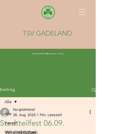
TSV GADELAND
Kontaktformular
Beitrag
Alle
tsv-gadeland
Alle
28. Aug. 2025
1 Min. Lesezeit
Stadtteilfest 06.09.
Verein
Wir sind dabei:
Veranstaltungen