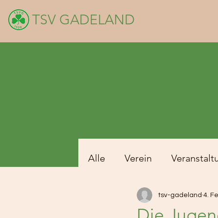
TSV GADELAND
Alle
Verein
Veranstalt
tsv-gadeland
4. F
Die Jugen