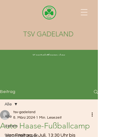
TSV GADELAND
Kontaktformular
Beitrag
Alle
tsv-gadeland
Alle
8. März 2024
1 Min. Lesezeit
Auto Haase-Fußballcamp
Verein
Von Freitag, 5. Juli, 13:30 Uhr bis 
Veranstaltungen