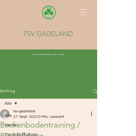
TSV GADELAND
Kontaktformular
Beitrag
Alle
tsv-gadeland
Alle
27. Sept. 2023
0 Min. Lesezeit
Beckenbodentraining /
Verein
Rückbildung
Veranstaltungen