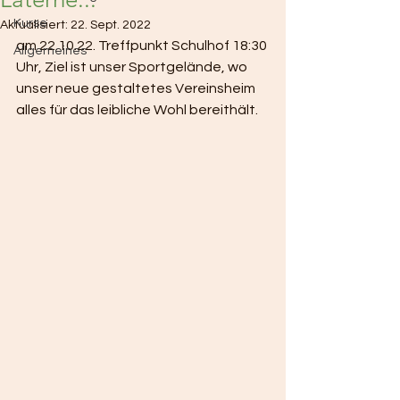
Kurse
Aktualisiert:
22. Sept. 2022
am 22.10.22. Treffpunkt Schulhof 18:30 
Allgemeines
Uhr, Ziel ist unser Sportgelände, wo 
unser neue gestaltetes Vereinsheim 
alles für das leibliche Wohl bereithält.